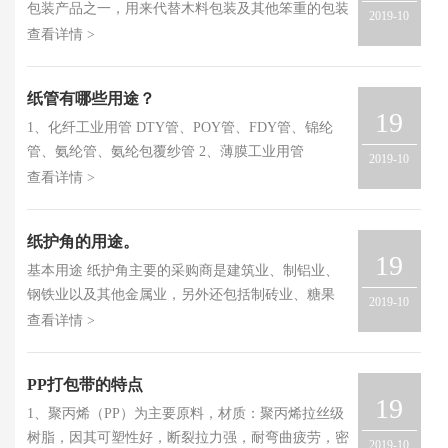
包装产品之一，用来代替木料包装及其他笨重的包装
2019-10
方式。具有价格低、份量轻、坚固等特点。 又名纸
查看详情 >
包角或护角纸板、边缘板、角纸、纸角钢，由纱管纸
和牛卡纸经成套护角机定型压制而成,两端面光滑平
纸管有哪些用途？
整,且相互垂直，可以代替木材回收再利用，是理想
19
1、化纤工业用管 DTY管、POY管、FDY管、锦纶
的新型绿色包装材料。 优点 1 、纸护角可将产品束
管、氨纶管、氨纶包覆纱管 2、薄膜工业用管
在一起使整体包装坚实牢固。 2 、把货物固定在托盘
2019-10
BOPP、PET、PVC、BOPA、CPP、农用地膜、保鲜
上，可起到保护产品及其边缘的作用。 3 、在搬运过
查看详情 >
膜、缠绕膜、塑料袋用管（超市用）、镀铝膜、电工
程中可以保护和支撑产品。 4 、可根据客户的不同规
电容膜、丙膜、烟膜 3、印刷工业用管 主要应用于卷
格及要求量身定做。 它可以在货物的运输途中起到
纸护角的用途。
桶印刷、薄膜印刷、纸张印刷 4、造纸工业用管 新闻
加固托盘的作用，从而避免货物在搬运、装箱、运输
19
基本用途 纸护角主要的采购商是建筑业、制铝业、
纸、纱管纸、白板纸、传真纸、票据纸、水松纸、铝
过程中对边缘的角落的损伤。它的材质是把硬纸板层
钢铁业以及其他金属业，另外还包括制砖业、糖果
泊纸、书写纸、彩色羊皮纸、口杯纸、利乐保鲜纸、
压胶粘合而成，所以可以回收和再循环。并且在出口
2019-10
业、冰冻食品、日用品、家电、化工品、计算机和其
其他 5、冶金工业用管 铝板、钢板、铁板等卷材 6、
集装箱中可以免熏蒸，节省成本，得到运用。 纸护
查看详情 >
他高科技产品等等，这是由于这些产品有大量表面和
包装用管 书画、食品罐等外包装 7、测温用纸管 钢
角可在搬运、入库和运输过程中，能对产品的边缘和
边角需要保护。另外纸护角还可以应用在水果的运输
水测温 一次性热电偶 8、取样器用纸管 9、传真机用
角落进行保护、并可加固托盘上的产品。 纸护角使
PP打包带的特点
中，不仅起到保护作用，还可以使货物在运输中通
纸管 10、电池纸管 11、桥梁建筑用管
用溶水胶作为粘合剂，使其很容易回收再循环，对环
19
1、聚丙烯（PP）为主要原料，材质：聚丙烯拉丝级
风。 特点 1．环保：采用溶水胶作为粘合剂的纸护角
境无害。对大多数的包装材料来说，回收再循环是当
树脂，因其可塑性好，断裂拉力强，耐弯曲疲劳，密
很容易再回收，是一种比较理想的环保产品。 2．可
今的一个标准。 纸护角使用范围： 1、增加角的强度
2019-10